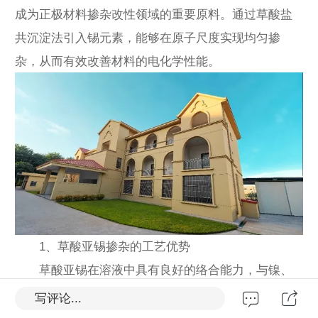
成为正极材料掺杂改性领域的重要原料。通过草酸盐
共沉淀法引入锡元素，能够在原子尺度实现均匀掺
杂，从而有效改善材料的电化学性能。
1、草酸亚锡掺杂的工艺优势
草酸亚锡在溶液中具有良好的络合能力，与镍、
钴、锰等金属离子共同沉淀时，可有效解决金属离子
写评论...
沉淀不均匀的问题。相较于传统固相混合方式，草酸